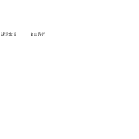
課堂生活
名曲賞析