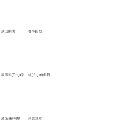
劃
演出劇照
賽事回放
教師風(fēng)采
經(jīng)典曲目
愛(ài)楠明星
芭蕾課堂