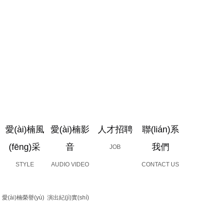
愛(ài)楠風
愛(ài)楠影
人才招聘
聯(lián)系
(fēng)采
音
我們
JOB
STYLE
AUDIO VIDEO
CONTACT US
愛(ài)楠榮譽(yù)
演出紀(jì)實(shí)