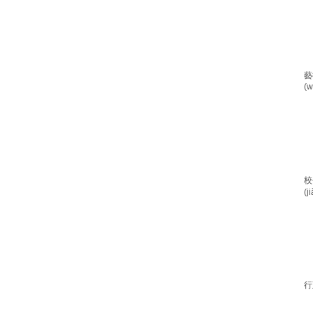
藝
(w
校
(j
行