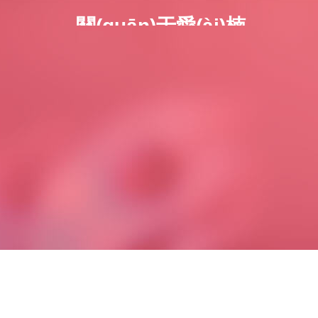
關(guān)于愛(ài)楠
蘭州愛(ài)楠教育咨詢(xún)有限公司成立于1999年，旗下開(kāi)
國(guó)舞（中國(guó)舞）、TBC少兒街舞、愛(ài)楠&星睿童模
(huà)室、艾尚悅聲歌舞表演、琴說(shuō)古箏、琴說(shuō)吉
術(shù)培訓(xùn)項(xiàng)目，愛(ài)楠原名愛(ài)楠藝術(s
(xué)最早、師資最強(qiáng)、服務(wù)最好的芭蕾舞、鋼琴、
他、古箏等少兒藝術(shù)培訓(xùn)教育機(jī)構(gòu)之一。
(qū)、新豐校區(qū)、太行路校區(qū)、大豐校區(qū)、中......
查看更多+